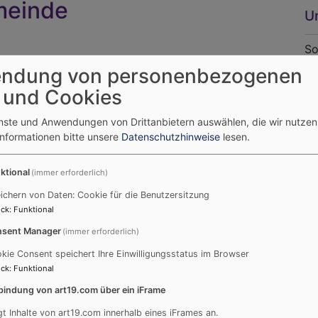
meinde
U
So
Go
ndung von personenbezogenen
Sc
 und Cookies
So
ger wieder montiert und man kann endlich wieder den
ke
enste und Anwendungen von Drittanbietern auswählen, die wir nutze
n wird auch wieder geläutet. Mehr als ein halbes
Informationen bitte unsere
Datenschutzhinweise
lesen.
Sc
e Schopflocher haben den vertrauten Klang
So
ktional
(immer erforderlich)
ke
Weiterlesen
über
ichern von Daten: Cookie für die Benutzersitzung
Sc
ck
:
Funktional
Kirche
So
sent Manager
(immer erforderlich)
Ki
kie Consent speichert Ihre Einwilligungsstatus im Browser
Pf
ck
:
Funktional
Sc
bindung von art19.com über ein iFrame
So
gt Inhalte von art19.com innerhalb eines iFrames an.
Go
floch wieder Kirchweih gefeiert. Auch in diesem