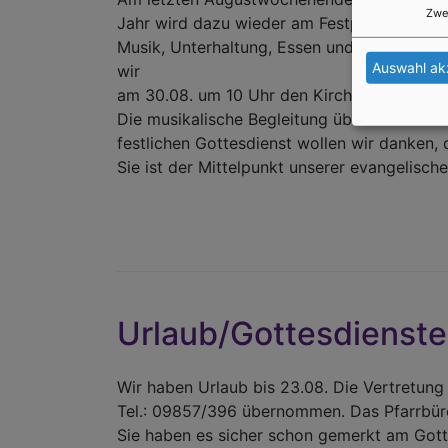
Zwe
Jahr wird dazu wieder am Festplatz ein Zelt 
Musik, Unterhaltung, Essen und Trinken ist,
Auswahl ak
wir
am 30.08. um 10 Uhr den Kirchweihgottesdie
Die musikalische Begleitung übernimmt wie
festlichen Gottesdienst wollen wir danken,
Sie ist der Mittelpunkt unserer evangelisc
Urlaub/Gottesdienste
Wir haben Urlaub bis 23.08. Die Vertretung
Tel.: 09857/396 übernommen. Das Pfarrbüro 
Sie haben es sicher schon gemerkt am Gottes