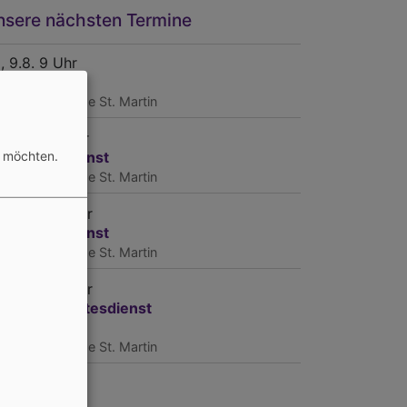
nsere nächsten Termine
, 9.8. 9 Uhr
ttesdienst
hopfloch
Kirche St. Martin
, 16.8. 10 Uhr
in Gottesdienst
n möchten.
hopfloch
Kirche St. Martin
, 23.8. 10 Uhr
in Gottesdienst
hopfloch
Kirche St. Martin
nrenovierung
, 30.8. 10 Uhr
rchweih Gottesdienst
r. Conrad
hopfloch
Kirche St. Martin
, 6.9. 10 Uhr
ttesdienst