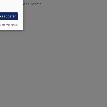
hopfloch
Kirche St. Martin
akzeptieren
siert mit Klaro!
rchweih