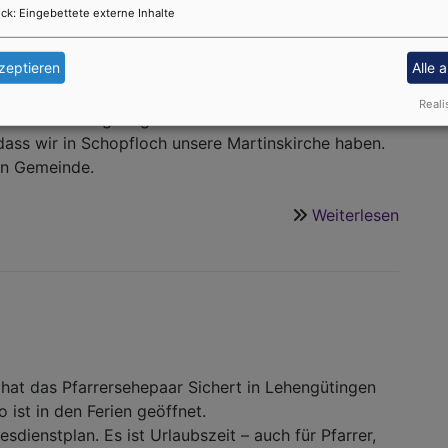
ck
:
Eingebettete externe Inhalte
Sc
aufgestellt. Weil aber Kirchweih nicht nur Bierzelt,
 sondern einen kirchlichen Hintergrund hat, wollen
zeptieren
Alle 
nst im Festzelt feiern.
Reali
der der Lehengütinger Posaunenchor. Mit dem
 dass wir in Schopfloch unsere Martinskirche haben.
hen Gemeinde.
Weiterlesen
über
Zeltki
 hat das Pfarrersehepaar Sichert in Lehengütingen
ist in den Ferien geöffnet.
dienstplan. Es ist Urlaubszeit – auch für Pfarrer,