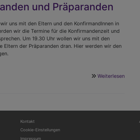
manden und Präparanden
wir uns mit den Eltern und den KonfirmandInnen in
erden wir die Termine für die Konfirmandenzeit und
sprechen. Um 19.30 Uhr wollen wir uns mit den
e Eltern der Präparanden dran. Hier werden wir den
egen.
Weiterlesen
über
Elter
Konfi
und
Präpa
Fußbereichsmenü
Be
Kontakt
Cookie-Einstellungen
Impressum