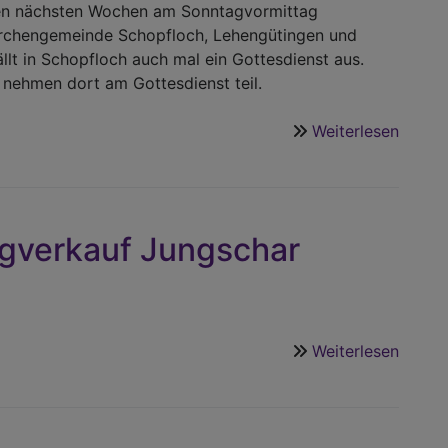
den nächsten Wochen am Sonntagvormittag
Kirchengemeinde Schopfloch, Lehengütingen und
lt in Schopfloch auch mal ein Gottesdienst aus.
 nehmen dort am Gottesdienst teil.
Weiterlesen
über
Urlaub
gverkauf Jungschar
Weiterlesen
über
Voran
Honig
Jungs